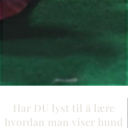
Har DU lyst til å lære
hvordan man viser hund