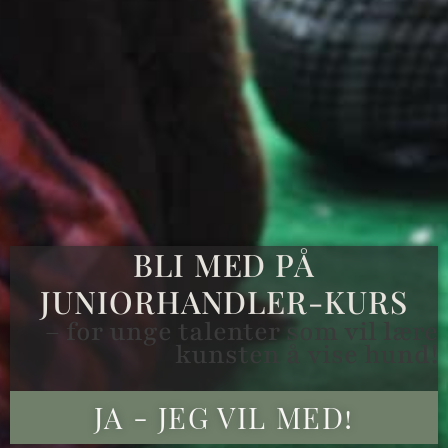
BLI MED PÅ
JUNIORHANDLER-KURS
– for unge talenter som vil lære
kunsten å vise hund!
JA - JEG VIL MED!