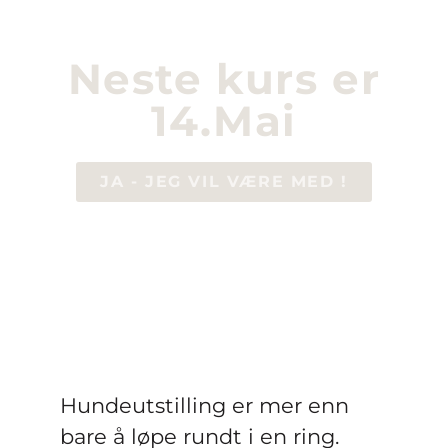
Neste kurs er
14.Mai
JA - JEG VIL VÆRE MED !
Hundeutstilling er mer enn
bare å løpe rundt i en ring.